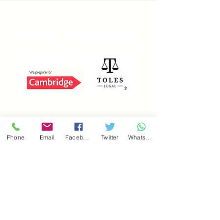
Ver política de protección de datos
Acreditaciones
GutBer English
Rúa Ángel Rebollo, 11
Phone
Email
Facebook
Twitter
WhatsApp
15002 A Coruña
981 909 279
-
622 743 054
admin@gb-english.com
© Copyright 2018-25
by GutBer English.